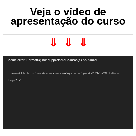
Veja o vídeo de
apresentação do curso
⇓ ⇓ ⇓
Video
Media error: Format(s) not supported or source(s) not found
Player
Download File: https://viverdeimpressora.com/wp-content/uploads/2024/12/VSL-Editada-
1.mp4?_=1