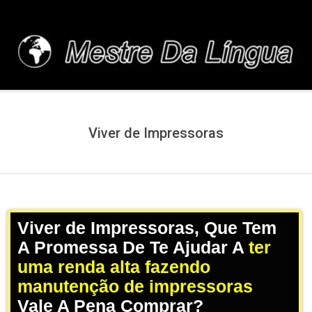
Skip
to
content
MESTREDALINGUA.C
Viver de Impressoras
Viver de Impressoras, Que Tem
A Promessa De Te Ajudar A
ter
uma renda alta fazendo
manutenção de impressoras
,
Vale A Pena Comprar?