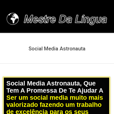
Skip
to
content
MESTREDALINGUA.C
Social Media Astronauta
Social Media Astronauta, Que
Tem A Promessa De Te Ajudar A
Ser um social media muito mais
valorizado fazendo um trabalho
de excelência para os seus