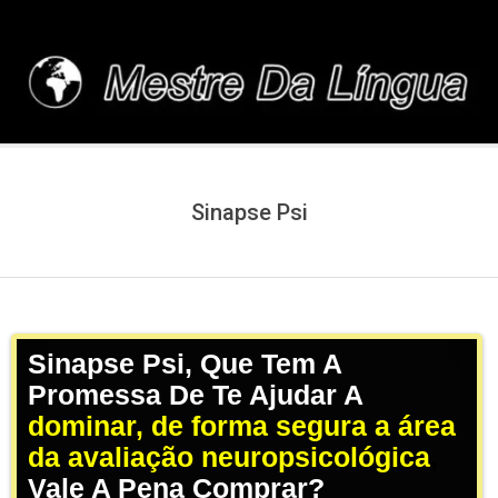
Skip
to
content
MESTREDALINGUA.C
Sinapse Psi
Sinapse Psi, Que Tem A
Promessa De Te Ajudar A
dominar, de forma segura a área
da avaliação neuropsicológica
,
Vale A Pena Comprar?