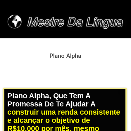
Skip
to
content
MESTREDALINGUA.C
Plano Alpha
Plano Alpha, Que Tem A
Promessa De Te Ajudar A
construir uma renda consistente
e alcançar o objetivo de
R$10.000 por mês, mesmo