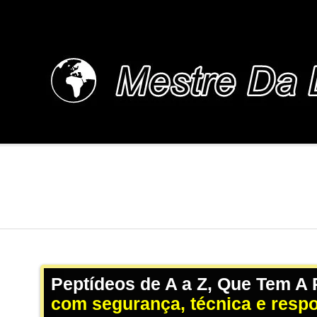
Skip
to
content
MESTREDALINGUA.
Peptídeos de A a Z, Que Tem A
com segurança, técnica e resp