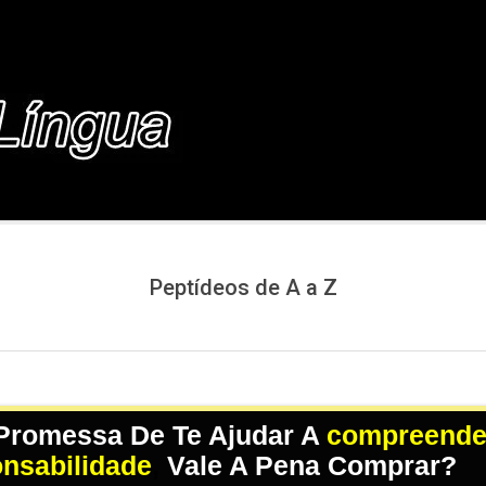
COM.BR
Peptídeos de A a Z
 Promessa De Te Ajudar A
compreender
onsabilidade
,
Vale A Pena Comprar?