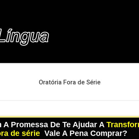
COM.BR
Oratória Fora de Série
m A Promessa De Te Ajudar A
Transfor
ora de série
,
Vale A Pena Comprar?