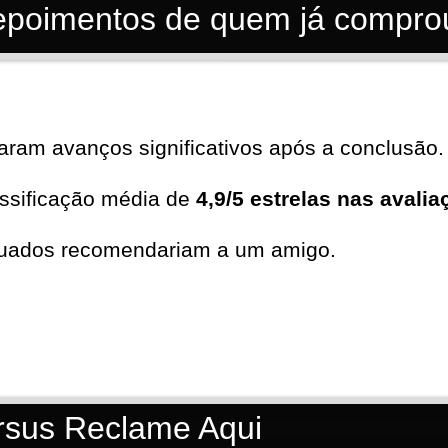
Depoimentos de quem já compro
aram avanços significativos após a conclusão.
ssificação média de
4,9/5 estrelas nas avali
duados recomendariam a um amigo.
ersus Reclame Aqui