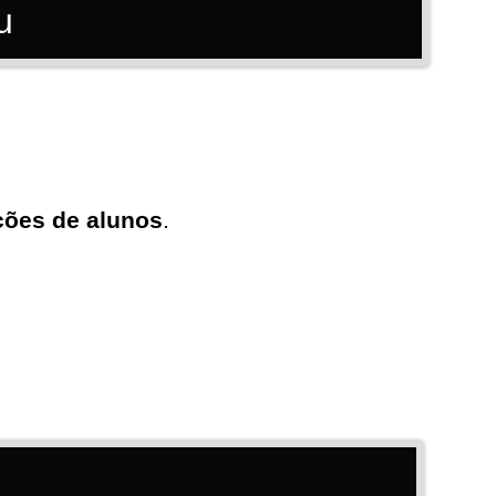
u
ações de alunos
.