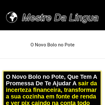
Skip
to
content
MESTREDALINGUA.C
O Novo Bolo no Pote
O Novo Bolo no Pote, Que Tem A
Promessa De Te Ajudar A
sair da
incerteza financeira, transformar
a sua cozinha em fonte de renda
e ver pix caindo na conta todo