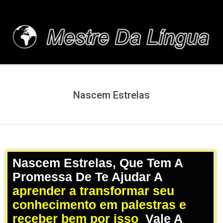
Skip
to
content
MESTREDALINGUA.C
Nascem Estrelas
Nascem Estrelas, Que Tem A
Promessa De Te Ajudar A
aprender a transformar seu
conhecimento em palestras e
receber bem por isso
,
Vale A