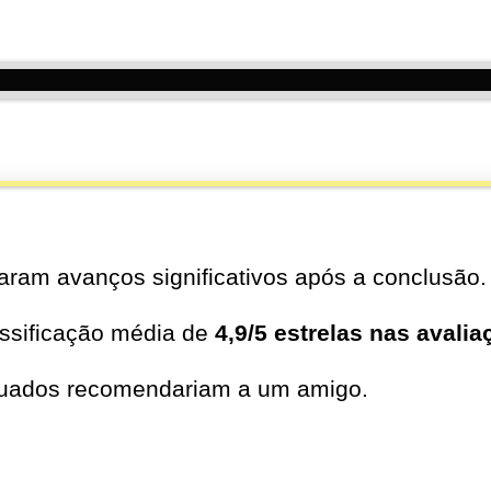
ntos de quem já comprou
aram avanços significativos após a conclusão.
ssificação média de
4,9/5 estrelas nas avali
duados recomendariam a um amigo.