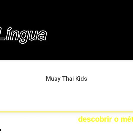
COM.BR
Muay Thai Kids
messa De Te Ajudar A
descobrir o mét
,
Vale A Pena Comprar?