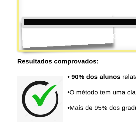
Muay Thai Kids/ Depoime
Resultados comprovados:
•
90% dos alunos
relat
•O método tem uma cla
•Mais de 95% dos gra