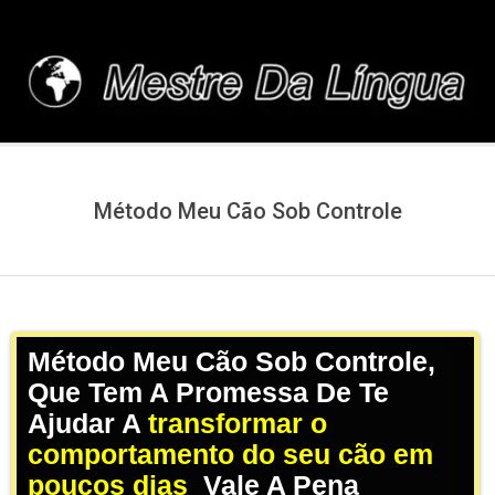
Skip
to
content
MESTREDALINGUA.C
Método Meu Cão Sob Controle
Método Meu Cão Sob Controle,
Que Tem A Promessa De Te
Ajudar A
transformar o
comportamento do seu cão em
poucos dias
,
Vale A Pena