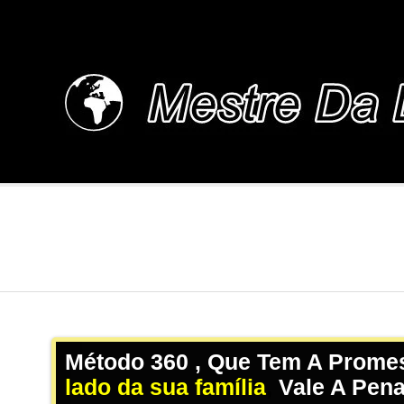
Skip
to
content
MESTREDALINGUA.
Método 360 , Que Tem A Promes
lado da sua família
,
Vale A Pen