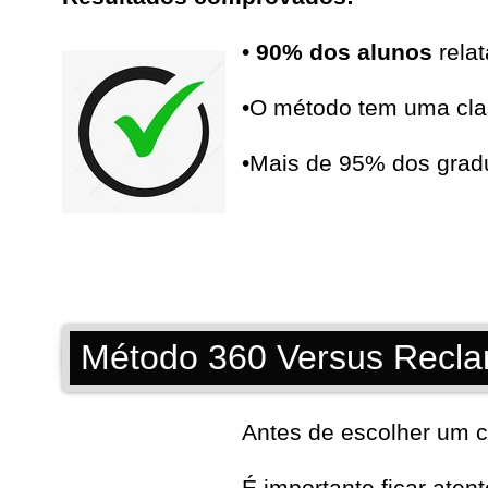
•
90% dos alunos
relat
•O método tem uma cla
•Mais de 95% dos gra
Método 360 Versus Recla
Antes de escolher um c
É importante ficar aten