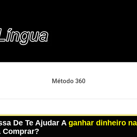
COM.BR
Método 360
sa De Te Ajudar A
ganhar dinheiro na
a Comprar?