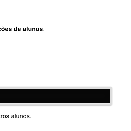
ações de alunos
.
ros alunos.
.