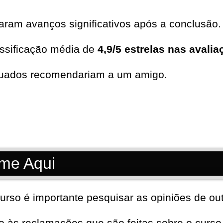
aram avanços significativos após a conclusão.
ssificação média de
4,9/5 estrelas nas avali
duados recomendariam a um amigo.
me Aqui
urso é importante pesquisar as opiniões de out
to às reclamações que são feitas sobre o curso