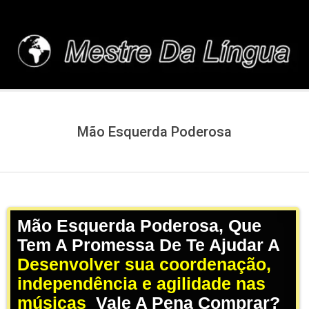
Skip
to
content
MESTREDALINGUA.C
Mão Esquerda Poderosa
Mão Esquerda Poderosa, Que
Tem A Promessa De Te Ajudar A
Desenvolver sua coordenação,
independência e agilidade nas
músicas
,
Vale A Pena Comprar?