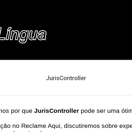
COM.BR
JurisController
emos por que
JurisController
pode ser uma ótim
ção no Reclame Aqui, discutiremos sobre expec