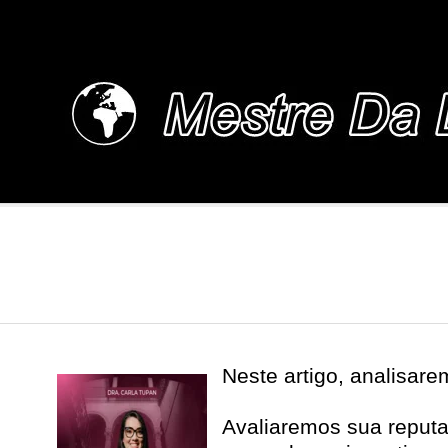
Skip
to
content
MESTREDALINGUA.
Neste artigo, analisar
Avaliaremos sua reputa