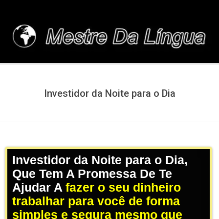
Skip
to
content
MESTREDALINGUA.C
Investidor da Noite para o Dia
Investidor da Noite para o Dia,
Que Tem A Promessa De Te
Ajudar A
fazer o seu dinheiro
trabalhar para você de forma
simples e segura mesmo que