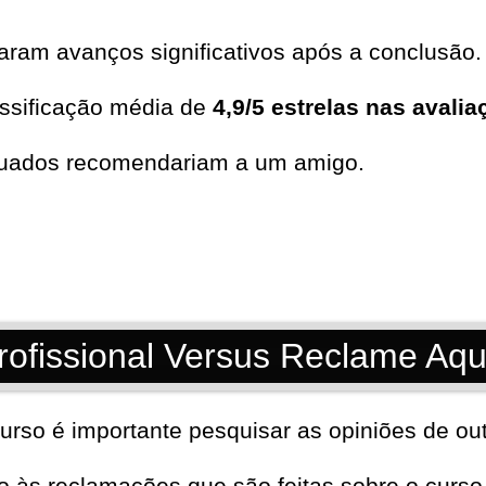
aram avanços significativos após a conclusão.
ssificação média de
4,9/5 estrelas nas avali
duados recomendariam a um amigo.
rofissional Versus Reclame Aqu
urso é importante pesquisar as opiniões de out
to às reclamações que são feitas sobre o curso