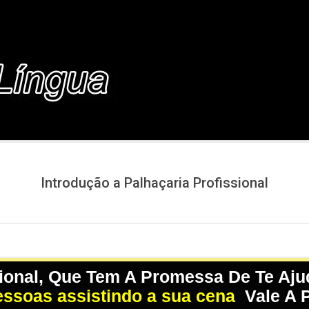
COM.BR
Introdução a Palhaçaria Profissional
sional, Que Tem A Promessa De Te Aju
essoas assistindo a sua cena
,
Vale A