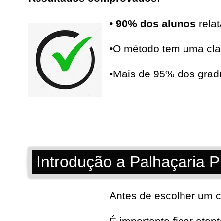
•
90% dos alunos
relat
•O método tem uma cla
•Mais de 95% dos gra
Introdução a Palhaçaria P
Antes de escolher um c
É importante ficar aten