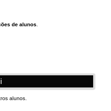
ações de alunos
.
i
ros alunos.
.