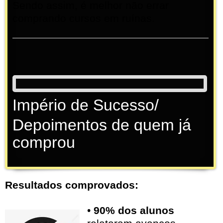
Sendo assim, é melhor não errar
comprando cursos em ruínas.
Império de Sucesso/
Depoimentos de quem já
comprou
Resultados comprovados:
•
90% dos alunos