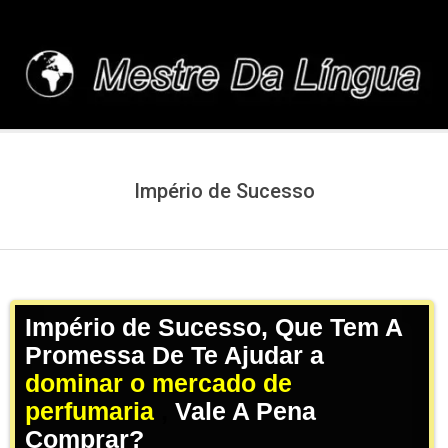
Skip
to
content
MESTREDALINGUA.C
Império de Sucesso
Império de Sucesso, Que Tem A
Promessa De Te Ajudar a
dominar o mercado de
perfumaria
,
Vale A Pena
Comprar?