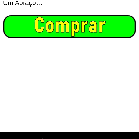
Um Abraço…
2025-
07-
12