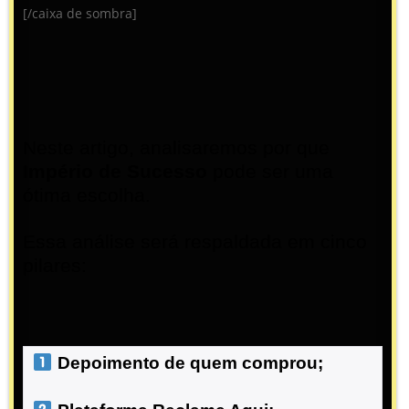
[/caixa de sombra]
Neste artigo, analisaremos por que
Império de Sucesso
pode ser uma
ótima escolha.
Essa análise será respaldada em cinco
pilares:
 Depoimento de quem comprou;