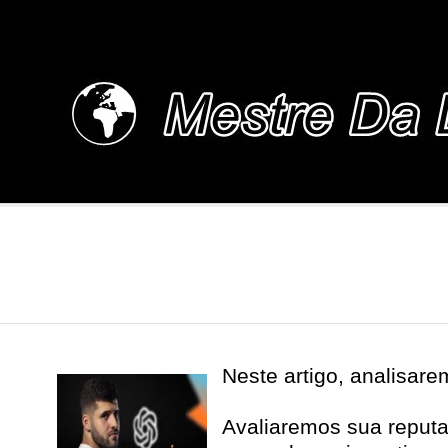
Skip
to
content
MESTREDALINGUA.
Neste artigo, analisar
Avaliaremos sua reputa