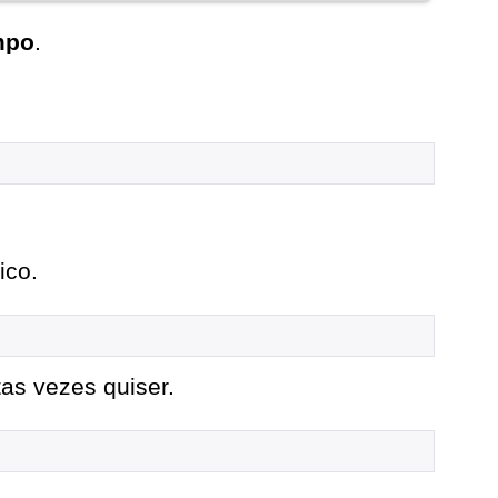
mpo
.
ico.
as vezes quiser.