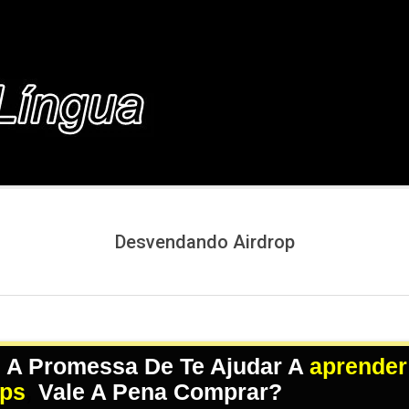
COM.BR
Desvendando Airdrop
 A Promessa De Te Ajudar A
aprender
ops
,
Vale A Pena Comprar?