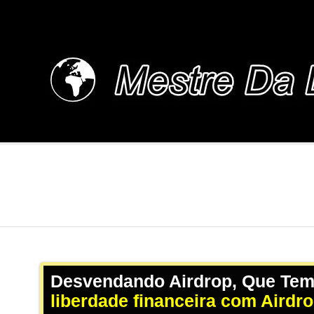
Skip
to
content
MESTREDALINGUA.
Desvendando Airdrop, Que Tem
liberdade financeira com Airdr