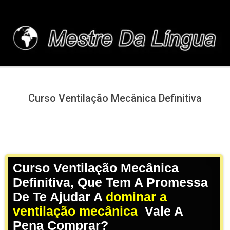
Skip
to
content
MESTREDALINGUA.C
Curso Ventilação Mecânica Definitiva
Curso Ventilação Mecânica
Definitiva, Que Tem A Promessa
De Te Ajudar A
dominar a
ventilação mecânica
,
Vale A
Pena Comprar?