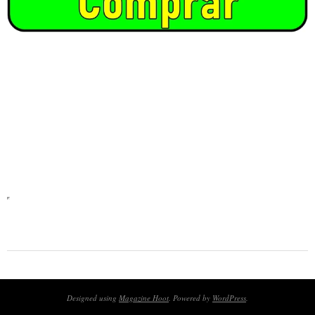
2025-
05-
27
Designed using
Magazine Hoot
. Powered by
WordPress
.