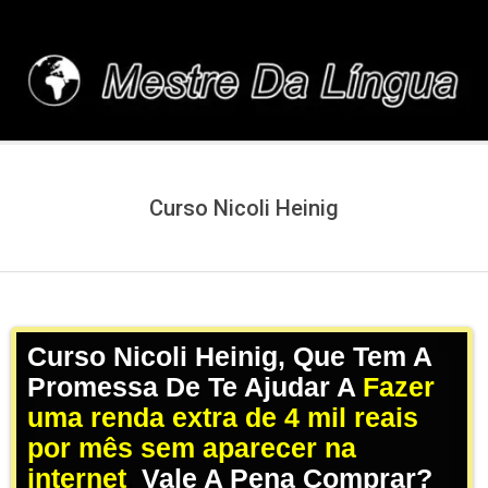
Skip
to
content
MESTREDALINGUA.C
Curso Nicoli Heinig
Curso Nicoli Heinig, Que Tem A
Promessa De Te Ajudar A
Fazer
uma renda extra de 4 mil reais
por mês sem aparecer na
internet
,
Vale A Pena Comprar?