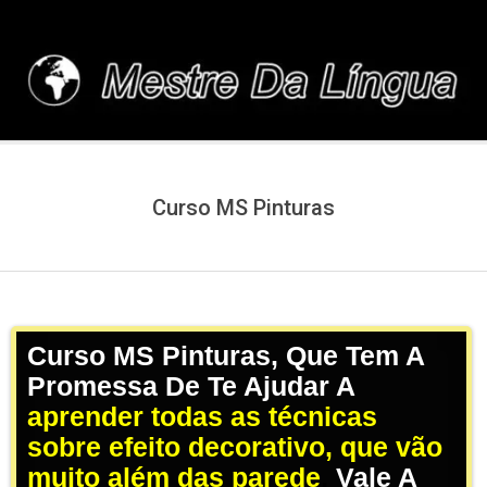
Skip
to
content
MESTREDALINGUA.C
Curso MS Pinturas
Curso MS Pinturas, Que Tem A
Promessa De Te Ajudar A
aprender todas as técnicas
sobre efeito decorativo, que vão
muito além das parede
,
Vale A