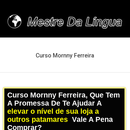
Skip
to
content
MESTREDALINGUA.C
Curso Mornny Ferreira
Curso Mornny Ferreira, Que Tem
A Promessa De Te Ajudar A
elevar o nível de sua loja a
outros patamares
,
Vale A Pena
Comprar?