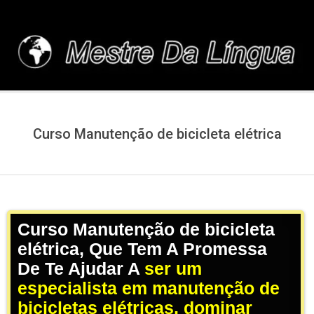
Skip
to
content
MESTREDALINGUA.C
Curso Manutenção de bicicleta elétrica
Curso Manutenção de bicicleta
elétrica, Que Tem A Promessa
De Te Ajudar A
ser um
especialista em manutenção de
bicicletas elétricas, dominar