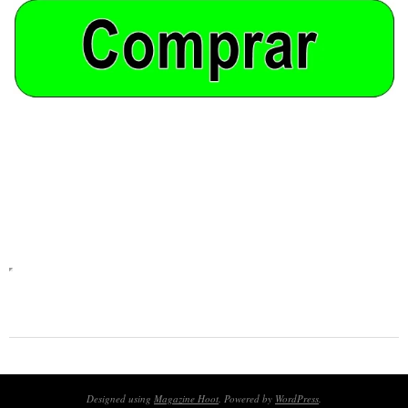
2025-
01-
05
Designed using
Magazine Hoot
. Powered by
WordPress
.