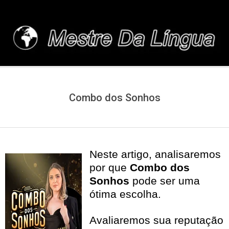
Skip
to
content
MESTREDALINGUA.C
Combo dos Sonhos
Neste artigo, analisaremos
por que
Combo dos
Sonhos
pode ser uma
ótima escolha.
Avaliaremos sua reputação