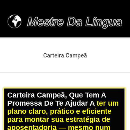
Skip
to
content
MESTREDALINGUA.C
Carteira Campeã
Carteira Campeã, Que Tem A
Promessa De Te Ajudar A
ter um
plano claro, prático e eficiente
para montar sua estratégia de
aposentadoria — mesmo num