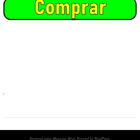
2025-
02-
20
Designed using
Magazine Hoot
. Powered by
WordPress
.