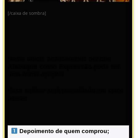
[/caixa de sombra]
Neste artigo, analisaremos por que
Atabaque como Expressão
pode ser
uma ótima escolha.
Essa análise será respaldada em cinco
pilares:
 Depoimento de quem comprou;