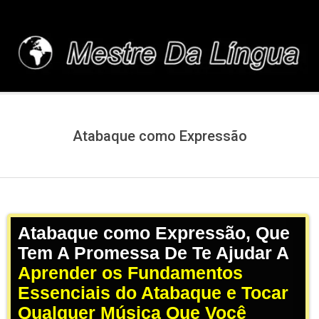
Skip
to
content
MESTREDALINGUA.C
Atabaque como Expressão
Atabaque como Expressão, Que
Tem A Promessa De Te Ajudar A
Aprender os Fundamentos
Essenciais do Atabaque e Tocar
Qualquer Música Que Você