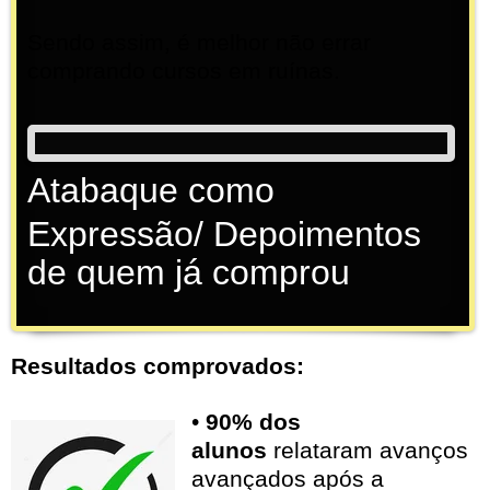
Sendo assim, é melhor não errar
comprando cursos em ruínas.
Atabaque como
Expressão/ Depoimentos
de quem já comprou
Resultados comprovados:
•
90% dos
alunos
relataram avanços
avançados após a