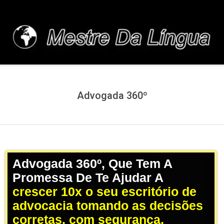
Skip
to
content
MESTREDALINGUA.C
Advogada 360º
Advogada 360º, Que Tem A
Promessa De Te Ajudar A
crescer 10x o seu escritório de
advocacia tomando as decisões
corretas, com segurança,